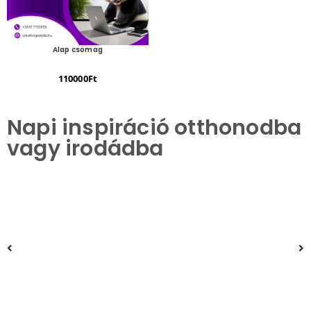
Alap csomag
110000
Ft
Napi inspiráció otthonodba
vagy irodádba
Virágok Lágy Ölelése
Vibráló felhőkarcolók – Álomszép Siluettek
Trópusok: Pálmafák Varázslatos Világa
Toskána – Vincent van Gogh stílusában
4600
Ft
–
4680
Ft
–
4600
Ft
–
4600
Ft
–
9800
Ft
18500
Ft
9800
Ft
11550
Ft