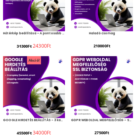
Hőtérkép beállítása – A pontosabb kiszolgálásért a weboldalon
Haladó csomag
24300
Ft
210000
Ft
31300
Ft
Akció!
GOOGLE HIRDETÉS BEÁLLÍTÁS – 3 kampány
GDPR WEBOLDAL MEGFELELŐSÉG – SSL BIZTONSÁG
34000
Ft
27500
Ft
45500
Ft