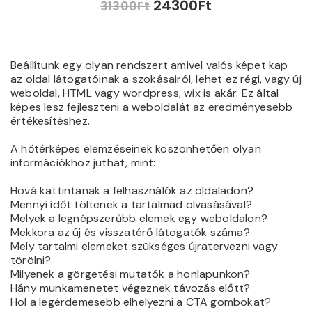
24300
Ft
31300
Ft
Beállítunk egy olyan rendszert amivel valós képet kap
az oldal látogatóinak a szokásairól, lehet ez régi, vagy új
weboldal, HTML vagy wordpress, wix is akár. Ez által
képes lesz fejleszteni a weboldalát az eredményesebb
értékesítéshez.
A hőtérképes elemzéseinek köszönhetően olyan
információkhoz juthat, mint:
Hová kattintanak a felhasználók az oldaladon?
Mennyi időt töltenek a tartalmad olvasásával?
Melyek a legnépszerűbb elemek egy weboldalon?
Mekkora az új és visszatérő látogatók száma?
Mely tartalmi elemeket szükséges újratervezni vagy
törölni?
Milyenek a görgetési mutatók a honlapunkon?
Hány munkamenetet végeznek távozás előtt?
Hol a legérdemesebb elhelyezni a CTA gombokat?