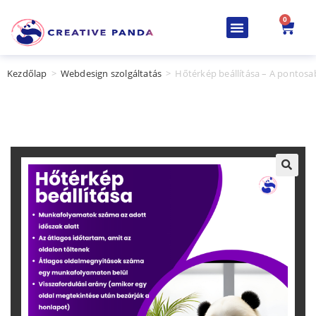
0
Kezdőlap
>
Webdesign szolgáltatás
>
Hőtérkép beállítása – A pontosa