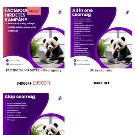
Akció!
FACEBOOK HIRDETÉS – 3 kampány
All in csomag
59900
Ft
360000
Ft
74900
Ft