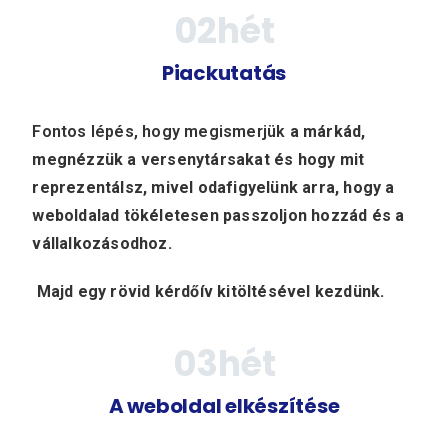
0
2
hét
Piackutatás
Fontos lépés, hogy megismerjük
a márkád,
megnézzük a versenytársakat és hogy mit
reprezentálsz, mivel odafigyelünk arra, hogy a
weboldalad tökéletesen passzoljon hozzád és a
vállalkozásodhoz.
Majd egy rövid kérdőív kitöltésével kezdünk.
0
3
hét
A weboldal elkészítése