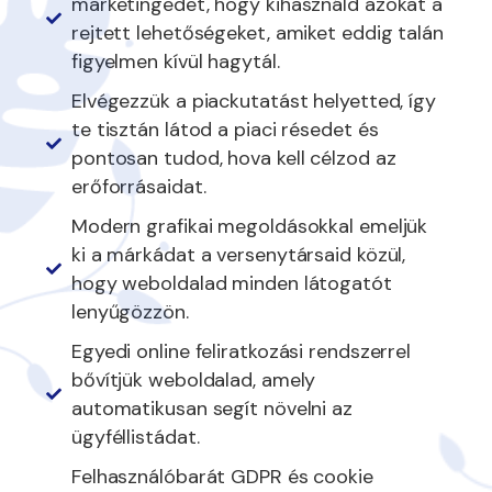
marketingedet, hogy kihasználd azokat a
rejtett lehetőségeket, amiket eddig talán
figyelmen kívül hagytál.
Elvégezzük a piackutatást helyetted, így
te tisztán látod a piaci résedet és
pontosan tudod, hova kell célzod az
erőforrásaidat.
Modern grafikai megoldásokkal emeljük
ki a márkádat a versenytársaid közül,
hogy weboldalad minden látogatót
lenyűgözzön.
Egyedi online feliratkozási rendszerrel
bővítjük weboldalad, amely
automatikusan segít növelni az
ügyféllistádat.
Felhasználóbarát GDPR és cookie