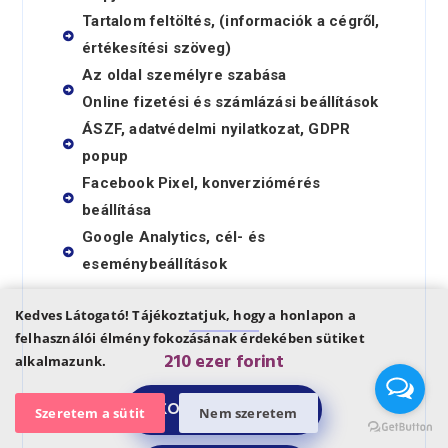
Tartalom feltöltés, (informaciók a cégről,
értékesítési szöveg)
Az oldal személyre szabása
Online fizetési és számlázási beállítások
ÁSZF, adatvédelmi nyilatkozat, GDPR
popup
Facebook Pixel, konverziómérés
beállítása
Google Analytics, cél- és
eseménybeállítások
Kedves Látogató! Tájékoztatjuk, hogy a honlapon a
felhasználói élmény fokozásának érdekében sütiket
210 ezer forint
alkalmazunk.
KOSÁRBA TESZEM
Szeretem a sütit
Nem szeretem