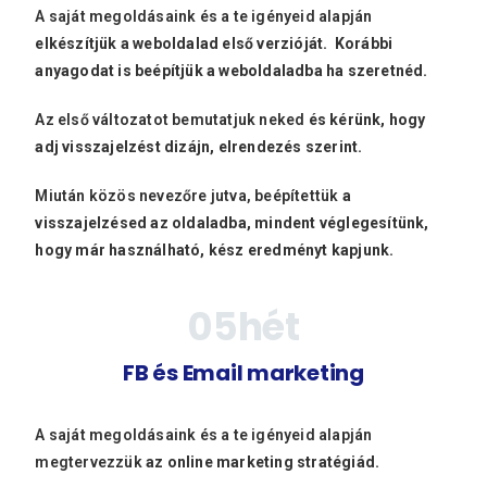
A saját megoldásaink és a te igényeid alapján
elkészítjük a weboldalad első verzióját. Korábbi
anyagodat is beépítjük a weboldaladba ha szeretnéd.
Az első változatot bemutatjuk neked
és kérünk, hogy
adj visszajelzést dizájn, elrendezés szerint.
Miután közös nevezőre jutva, beépítettük
a
visszajelzésed az oldaladba, mindent véglegesítünk,
hogy már használható, kész eredményt kapjunk.
0
5
hét
FB és Email marketing
A saját megoldásaink és a te igényeid alapján
megtervezzük
az online marketing stratégiád.