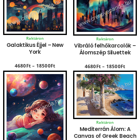
Raktáron
Raktáron
Galaktikus Éjjel – New
Vibráló felhőkarcolók –
York
Álomszép Siluettek
4680
Ft
–
18500
Ft
4680
Ft
–
18500
Ft
Raktáron
Mediterrán Álom: A
Canvas of Greek Beach