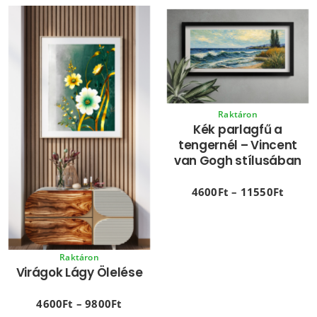
Raktáron
Kék parlagfű a
tengernél – Vincent
van Gogh stílusában
4600
Ft
–
11550
Ft
Raktáron
Virágok Lágy Ölelése
4600
Ft
–
9800
Ft