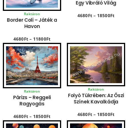
Egy Vibráló Világ
Raktáron
4680
Ft
–
18500
Ft
Border Coli – Játék a
Havon
4680
Ft
–
11800
Ft
Raktáron
Raktáron
Folyó Tükrében: Az Őszi
Párizs – Reggeli
Színek Kavalkádja
Ragyogás
4680
Ft
–
18500
Ft
4680
Ft
–
18500
Ft