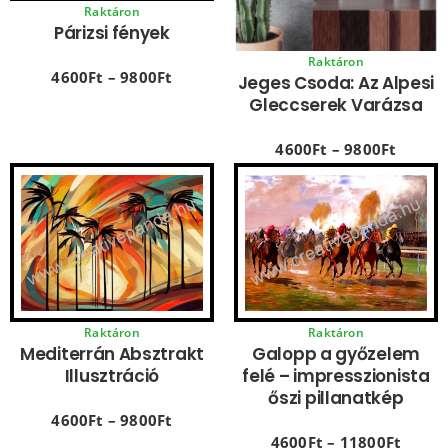
Raktáron
Párizsi fények
Raktáron
4600
Ft
–
9800
Ft
Jeges Csoda: Az Alpesi
Gleccserek Varázsa
4600
Ft
–
9800
Ft
Raktáron
Raktáron
Galopp a győzelem
Mediterrán Absztrakt
felé – impresszionista
Illusztráció
őszi pillanatkép
4600
Ft
–
9800
Ft
4600
Ft
–
11800
Ft