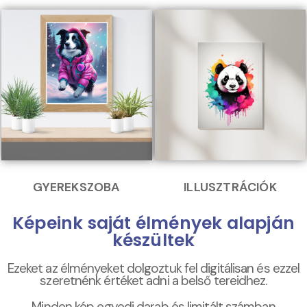
GYEREKSZOBA
ILLUSZTRÁCIÓK
Képeink saját élmények alapján
készültek
Ezeket az élményeket dolgoztuk fel digitálisan és ezzel
szeretnénk értéket adni a belső tereidhez.
Minden kép egyedi darab és limitált számban