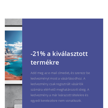
-21% a kiválasztott
termékre
Add meg az e-mail címedet, és szerezz be
kedvezményt most a vásárlásodhoz. A
kedvezmény csak regisztrált vásárlók
számára elérhető meghatározott ideig. A
kedvezmény a már leárazott tételekre és
egyedi keretezésre nem vonatkozik.