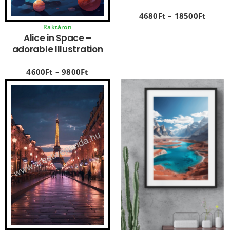
4680
Ft
–
18500
Ft
Raktáron
Alice in Space –
adorable Illustration
4600
Ft
–
9800
Ft