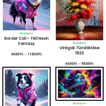
Raktáron
Border Coli – Téli Neon
Raktáron
Fantasy
Virágok Tündöklése
1920
4680
Ft
–
11800
Ft
4600
Ft
–
9800
Ft
Raktáron