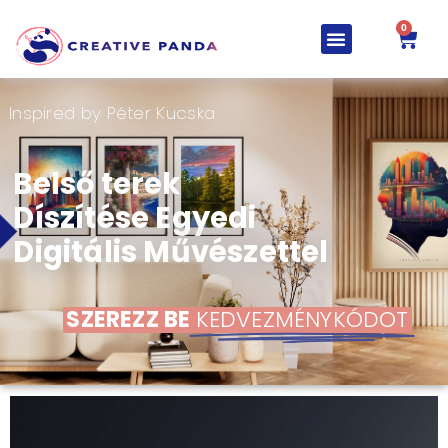
0
Inspired by Péter Kucska
Belső terek
Díszítése Egyedi
Digitális Művészettel
SZEREZZ BE
KEDVEZMÉNYKÓDOT